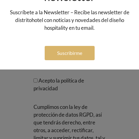
información especializada
Suscríbete a la Newsletter – Recibe las newsletter de
sobre diseño de Hospitality y
distritohotel con noticias y novedades del diseño
novedades del sector,
hospitality en tu email.
protegiendo sus datos según
indica la política de privacidad
en
Suscribirme
https://distritohotel.es/politica-
de-privacidad
Acepto la política de
privacidad
Cumplimos con la ley de
protección de datos RGPD, así
que tendrás derecho, entre
otros, a acceder, rectificar,
limitar y suprimir tus datos, tal y