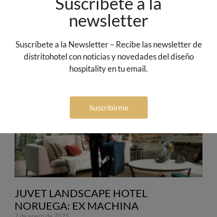
Suscríbete a la
newsletter
TENDENCIA NOSTALGIA STYLE:
RENDIDOS A LA AÑORANZA
Suscríbete a la Newsletter – Recibe las newsletter de
12 de febrero de 2025
distritohotel con noticias y novedades del diseño
LEER MÁS »
hospitality en tu email.
Suscribirme
JUVET LANDSCAPE HOTEL
NORUEGA: EX MACHINA
7 de enero de 2025