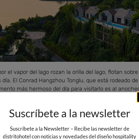
el vapor del lago rozan la orilla del lago, flotan sobr
 día. El Conrad Hangzhou Tonglu, que está rodeado de 
mento más hermoso del día para visitarlo es al anoch
as suaves luces a la vista, se llega después de algun
Suscríbete a la newsletter
Suscríbete a la Newsletter – Recibe las newsletter de
distritohotel con noticias y novedades del diseño hospitality
explorar el valor oculto de la luz», PROL se centra no 