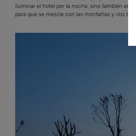
iluminar el hotel por la noche, sino también en c
para que se mezcle con las montañas y ríos bajo e