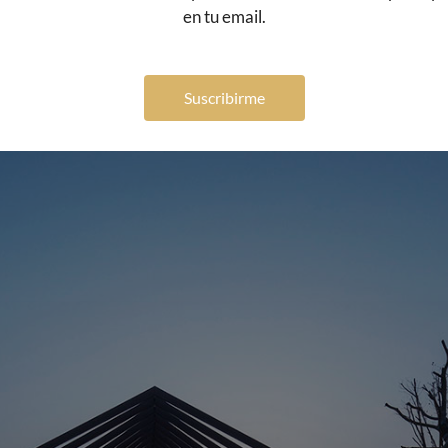
en tu email.
ómo ocultar el hotel en el bosque a través de toda la l
l cielo azul estrellado.
Suscribirme