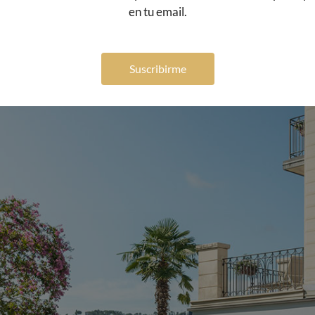
lfo di Salò en el lago de Garda, el Bellerive Lifestyle H
en tu email.
nterior y rediseño de la distribución del espacio lleva
tyle Hotel ha pasado de 4 a 5 estrellas. El Hotel Boutiqu
en el piso superior, junto con el edificio Bellavista a
Suscribirme