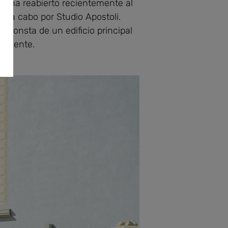
otel ha reabierto recientemente al
do a cabo por Studio Apostoli.
e consta de un edificio principal
dyacente.