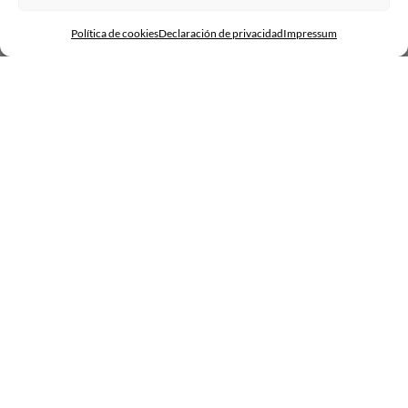
iluminación es mucho más importante que los niveles de luz.
Política de cookies
Declaración de privacidad
Impressum
Tori Tori Cesar Bejar
Decís en vuestra página web que diseñáis la luz, pero también
su impacto en el usuario, las sensaciones. ¿Puedes ampliar
este concepto?