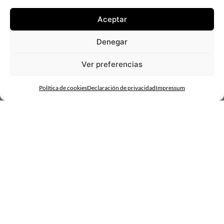
mundo.
Aceptar
21 de noviembre:
VISIONARY DESIGN – Shaping futures
Innovación y tecnología para moldear el futuro que
Denegar
queremos.
Ver preferencias
Política de cookies
Declaración de privacidad
Impressum
Cristina Rebolo, Directora creativa de InteriHotel 2024