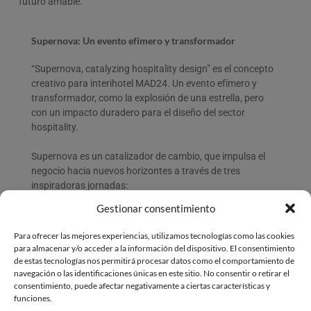
futuro amable.
Supernova: Un evento efímero y transformador
“Supernova, catalyzing hospitality design” es el concepto
creativo para interihotel MAD24. Un evento efímero y
transformador, como la explosión de una estrella, pero
con un impacto duradero para el diseño del sector
hospitality.
Supernova es un catalizador de cambio, que impulsa el
negocio hacia nuevos horizontes a través de tres
inspiradoras jornadas:
Gestionar consentimiento
19 de noviembre:
BLOOM DESIGN – Stendhal
experiences
Exploración del poder del diseño como
Para ofrecer las mejores experiencias, utilizamos tecnologías como las cookies
catalizador de proyectos y experiencias memorables.
para almacenar y/o acceder a la información del dispositivo. El consentimiento
de estas tecnologías nos permitirá procesar datos como el comportamiento de
20 de noviembre:
IMPACT DESIGN – Conscious
navegación o las identificaciones únicas en este sitio. No consentir o retirar el
consentimiento, puede afectar negativamente a ciertas características y
evolution
Cada decisión cuenta. El diseño influye en la
funciones.
consciencia colectiva y genera impacto positivo en el