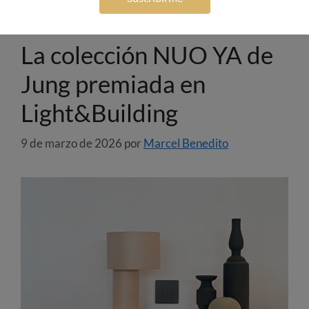
La colección NUO YA de
Jung premiada en
Light&Building
9 de marzo de 2026
por
Marcel Benedito